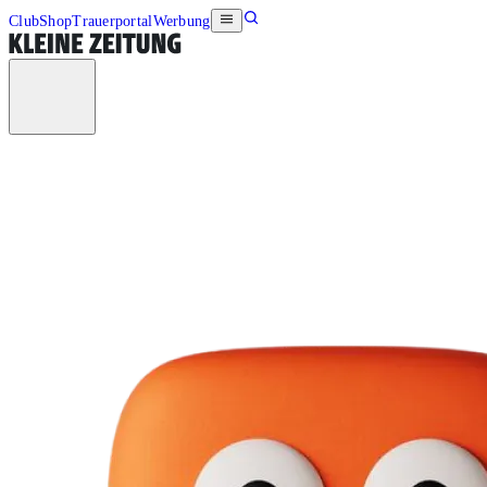
Club
Shop
Trauerportal
Werbung