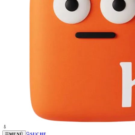
MENÜ
SUCHE