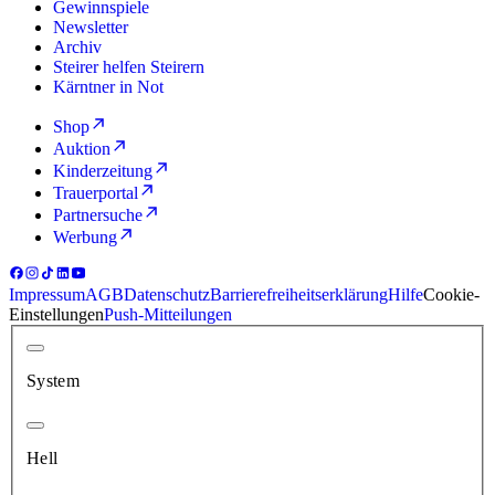
Gewinnspiele
Newsletter
Archiv
Steirer helfen Steirern
Kärntner in Not
Shop
Auktion
Kinderzeitung
Trauerportal
Partnersuche
Werbung
Impressum
AGB
Datenschutz
Barrierefreiheitserklärung
Hilfe
Cookie-
Einstellungen
Push-Mitteilungen
System
Hell