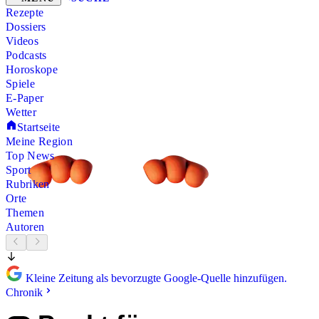
Rezepte
Dossiers
Videos
Podcasts
Horoskope
Spiele
E-Paper
Wetter
Startseite
Meine Region
Top News
Sport
Rubriken
Orte
Themen
Autoren
Kleine Zeitung als bevorzugte Google-Quelle hinzufügen.
Chronik