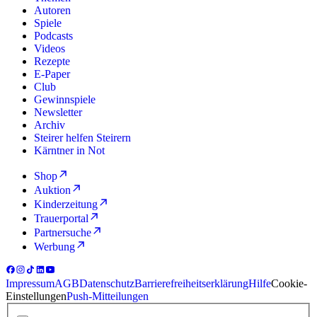
Autoren
Spiele
Podcasts
Videos
Rezepte
E-Paper
Club
Gewinnspiele
Newsletter
Archiv
Steirer helfen Steirern
Kärntner in Not
Shop
Auktion
Kinderzeitung
Trauerportal
Partnersuche
Werbung
Impressum
AGB
Datenschutz
Barrierefreiheitserklärung
Hilfe
Cookie-
Einstellungen
Push-Mitteilungen