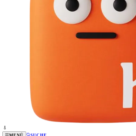
MENÜ
SUCHE