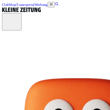
Club
Shop
Trauerportal
Werbung