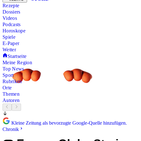
Rezepte
Dossiers
Videos
Podcasts
Horoskope
Spiele
E-Paper
Wetter
Startseite
Meine Region
Top News
Sport
Rubriken
Orte
Themen
Autoren
Kleine Zeitung als bevorzugte Google-Quelle hinzufügen.
Chronik