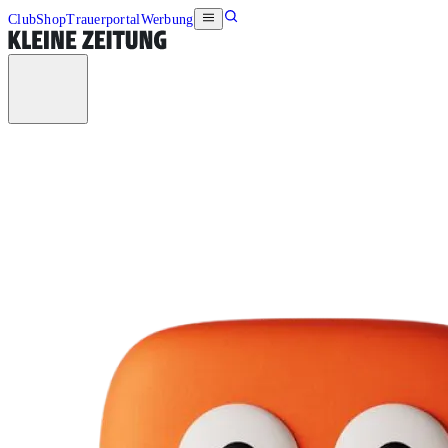
Club
Shop
Trauerportal
Werbung