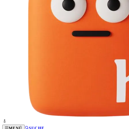
MENÜ
SUCHE