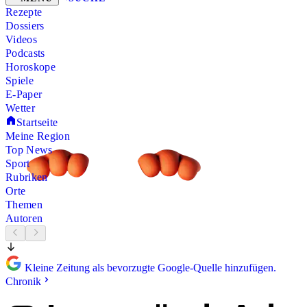
Rezepte
Dossiers
Videos
Podcasts
Horoskope
Spiele
E-Paper
Wetter
Startseite
Meine Region
Top News
Sport
Rubriken
Orte
Themen
Autoren
Kleine Zeitung als bevorzugte Google-Quelle hinzufügen.
Chronik