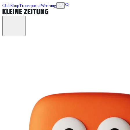
Club
Shop
Trauerportal
Werbung