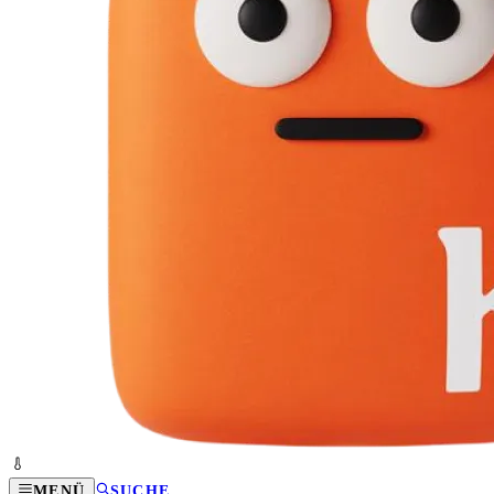
MENÜ
SUCHE