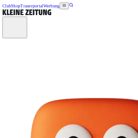
Club
Shop
Trauerportal
Werbung