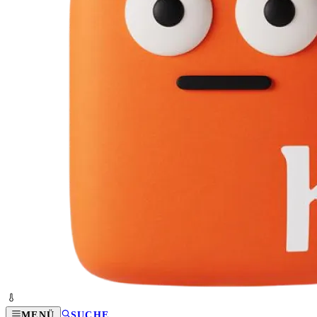
MENÜ
SUCHE