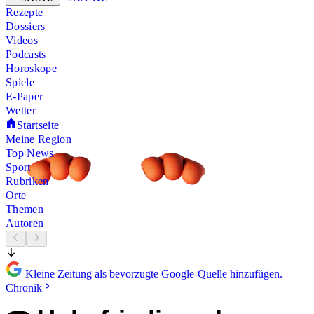
Rezepte
Dossiers
Videos
Podcasts
Horoskope
Spiele
E-Paper
Wetter
Startseite
Meine Region
Top News
Sport
Rubriken
Orte
Themen
Autoren
Kleine Zeitung als bevorzugte Google-Quelle hinzufügen.
Chronik