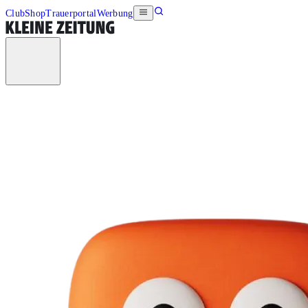
Club
Shop
Trauerportal
Werbung