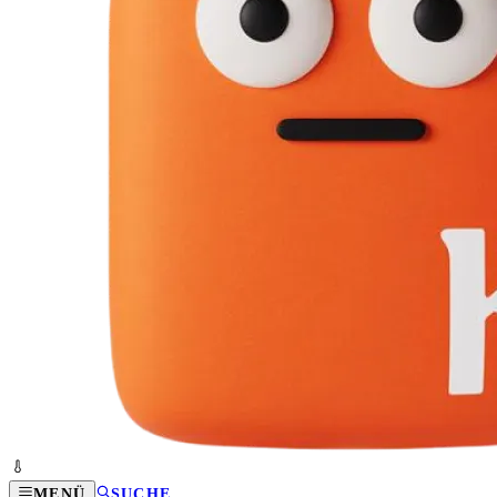
MENÜ
SUCHE