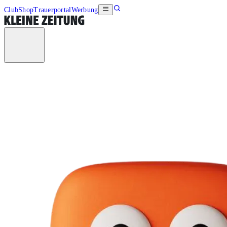
Club
Shop
Trauerportal
Werbung