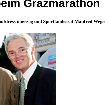
beim Grazmarathon
fdress überzog und Sportlandesrat Manfred Wegsche