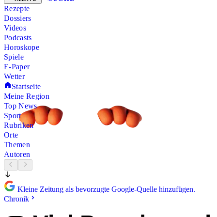
Rezepte
Dossiers
Videos
Podcasts
Horoskope
Spiele
E-Paper
Wetter
Startseite
Meine Region
Top News
Sport
Rubriken
Orte
Themen
Autoren
Kleine Zeitung als bevorzugte Google-Quelle hinzufügen.
Chronik