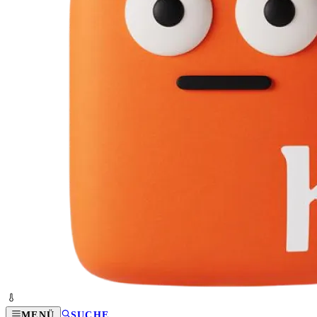
MENÜ
SUCHE