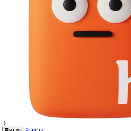
MENÜ
SUCHE