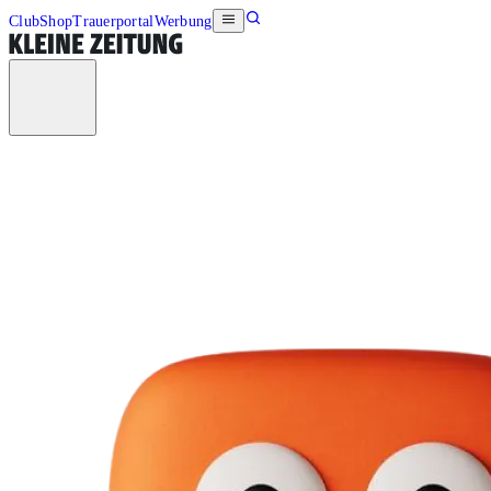
Club
Shop
Trauerportal
Werbung