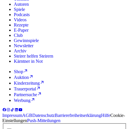
Autoren
Spiele
Podcasts
Videos
Rezepte
E-Paper
Club
Gewinnspiele
Newsletter
Archiv
Steirer helfen Steirern
Kärntner in Not
Shop
Auktion
Kinderzeitung
Trauerportal
Partnersuche
Werbung
Impressum
AGB
Datenschutz
Barrierefreiheitserklärung
Hilfe
Cookie-
Einstellungen
Push-Mitteilungen