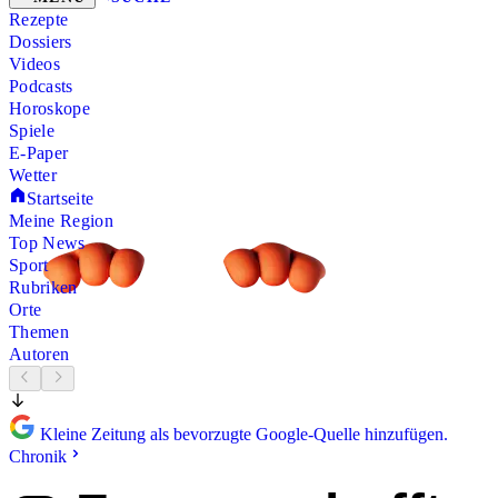
Rezepte
Dossiers
Videos
Podcasts
Horoskope
Spiele
E-Paper
Wetter
Startseite
Meine Region
Top News
Sport
Rubriken
Orte
Themen
Autoren
Kleine Zeitung als bevorzugte Google-Quelle hinzufügen.
Chronik