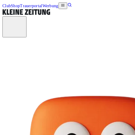
Club
Shop
Trauerportal
Werbung