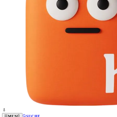
MENÜ
SUCHE