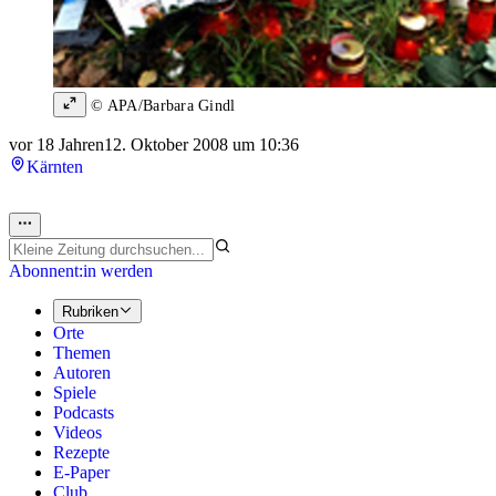
© APA/Barbara Gindl
vor 18 Jahren
12. Oktober 2008 um 10:36
Kärnten
Abonnent:in werden
Rubriken
Orte
Themen
Autoren
Spiele
Podcasts
Videos
Rezepte
E-Paper
Club