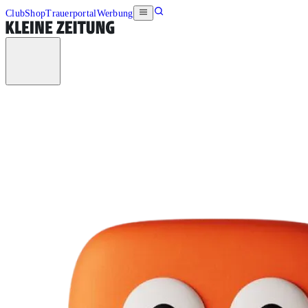
Club
Shop
Trauerportal
Werbung