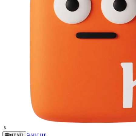
MENÜ
SUCHE