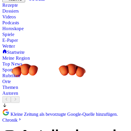
Rezepte
Dossiers
Videos
Podcasts
Horoskope
Spiele
E-Paper
Wetter
Startseite
Meine Region
Top News
Sport
Rubriken
Orte
Themen
Autoren
Kleine Zeitung als bevorzugte Google-Quelle hinzufügen.
Chronik