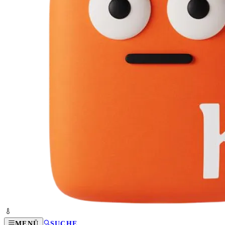
MENÜ
SUCHE