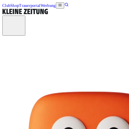
Club
Shop
Trauerportal
Werbung