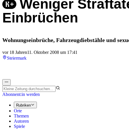
Weniger Straftat
Einbrüchen
Wohnungseinbrüche, Fahrzeugdiebstähle und sexue
vor 18 Jahren
11. Oktober 2008 um 17:41
Steiermark
Abonnent:in werden
Rubriken
Orte
Themen
Autoren
Spiele