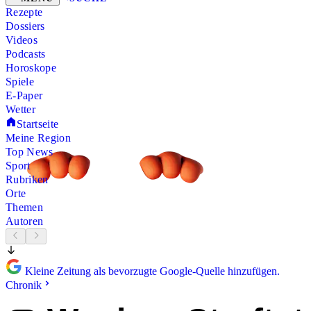
Rezepte
Dossiers
Videos
Podcasts
Horoskope
Spiele
E-Paper
Wetter
Startseite
Meine Region
Top News
Sport
Rubriken
Orte
Themen
Autoren
Kleine Zeitung als bevorzugte Google-Quelle hinzufügen.
Chronik