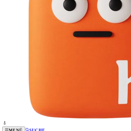
MENÜ
SUCHE