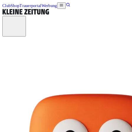
Club
Shop
Trauerportal
Werbung