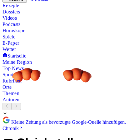
Rezepte
Dossiers
Videos
Podcasts
Horoskope
Spiele
E-Paper
Wetter
Startseite
Meine Region
Top News
Sport
Rubriken
Orte
Themen
Autoren
Kleine Zeitung als bevorzugte Google-Quelle hinzufügen.
Chronik