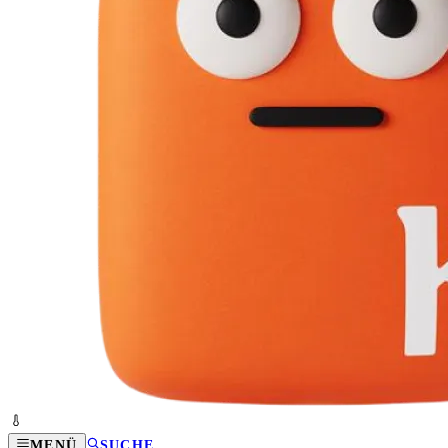
MENÜ
SUCHE