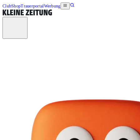
Club
Shop
Trauerportal
Werbung