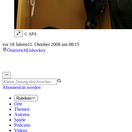
© APA
vor 18 Jahren
11. Oktober 2008 um 08:15
Österreich
Eishockey
Abonnent:in werden
Rubriken
Orte
Themen
Autoren
Spiele
Podcasts
Videos