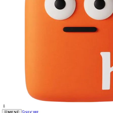
MENÜ
SUCHE