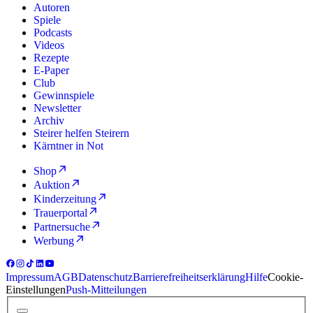
Autoren
Spiele
Podcasts
Videos
Rezepte
E-Paper
Club
Gewinnspiele
Newsletter
Archiv
Steirer helfen Steirern
Kärntner in Not
Shop
Auktion
Kinderzeitung
Trauerportal
Partnersuche
Werbung
Impressum
AGB
Datenschutz
Barrierefreiheitserklärung
Hilfe
Cookie-
Einstellungen
Push-Mitteilungen