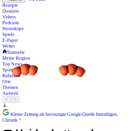
Rezepte
Dossiers
Videos
Podcasts
Horoskope
Spiele
E-Paper
Wetter
Startseite
Meine Region
Top News
Sport
Rubriken
Orte
Themen
Autoren
Kleine Zeitung als bevorzugte Google-Quelle hinzufügen.
Chronik