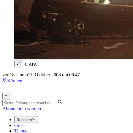
© APA
vor 18 Jahren
11. Oktober 2008 um 06:47
Kärnten
Abonnent:in werden
Rubriken
Orte
Themen