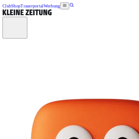
Club
Shop
Trauerportal
Werbung