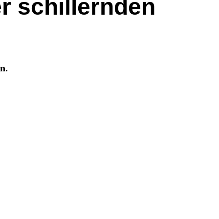
r schillernden
n.