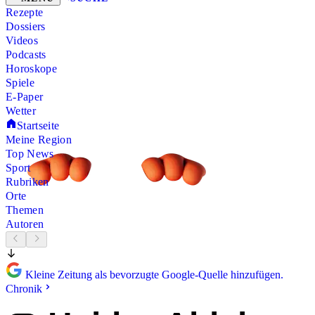
Rezepte
Dossiers
Videos
Podcasts
Horoskope
Spiele
E-Paper
Wetter
Startseite
Meine Region
Top News
Sport
Rubriken
Orte
Themen
Autoren
Kleine Zeitung als bevorzugte Google-Quelle hinzufügen.
Chronik