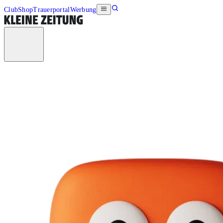
Club
Shop
Trauerportal
Werbung