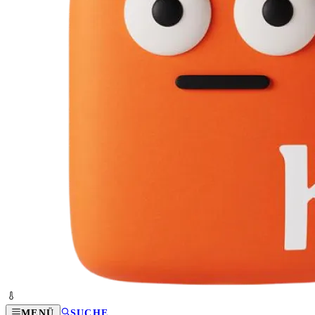
MENÜ
SUCHE