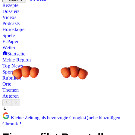
Rezepte
Dossiers
Videos
Podcasts
Horoskope
Spiele
E-Paper
Wetter
Startseite
Meine Region
Top News
Sport
Rubriken
Orte
Themen
Autoren
Kleine Zeitung als bevorzugte Google-Quelle hinzufügen.
Chronik