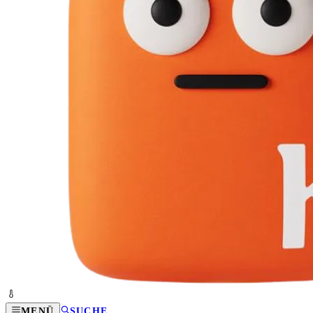
MENÜ
SUCHE