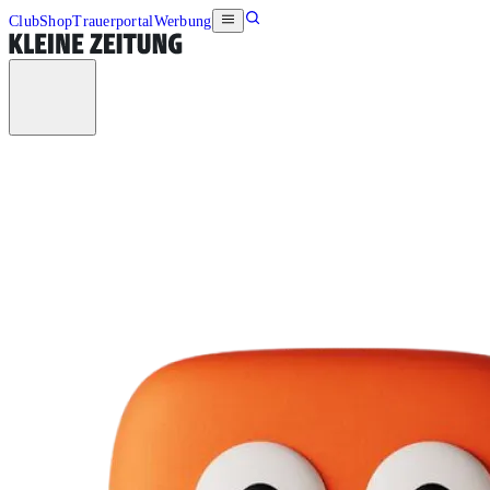
Club
Shop
Trauerportal
Werbung