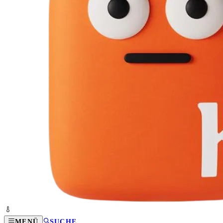
MENÜ
SUCHE