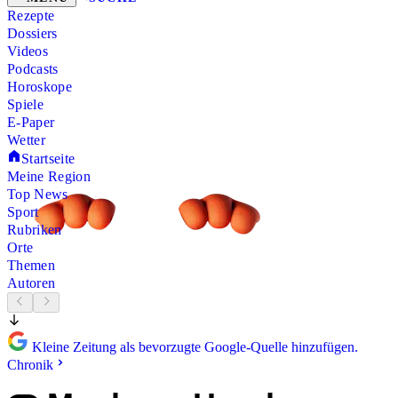
Rezepte
Dossiers
Videos
Podcasts
Horoskope
Spiele
E-Paper
Wetter
Startseite
Meine Region
Top News
Sport
Rubriken
Orte
Themen
Autoren
Kleine Zeitung als bevorzugte Google-Quelle hinzufügen.
Chronik