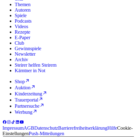
Themen
Autoren
Spiele
Podcasts
Videos
Rezepte
E-Paper
Club
Gewinnspiele
Newsletter
Archiv
Steirer helfen Steirern
Kärntner in Not
Shop
Auktion
Kinderzeitung
Trauerportal
Partnersuche
Werbung
Impressum
AGB
Datenschutz
Barrierefreiheitserklärung
Hilfe
Cookie-
Einstellungen
Push-Mitteilungen