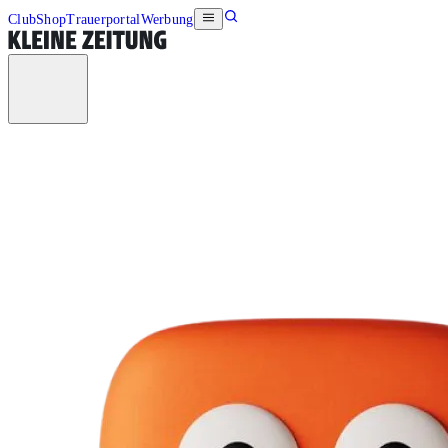
Club
Shop
Trauerportal
Werbung