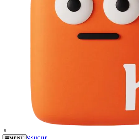
MENÜ
SUCHE