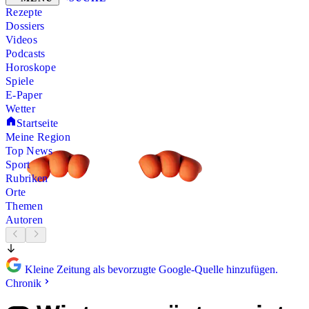
Rezepte
Dossiers
Videos
Podcasts
Horoskope
Spiele
E-Paper
Wetter
Startseite
Meine Region
Top News
Sport
Rubriken
Orte
Themen
Autoren
Kleine Zeitung als bevorzugte Google-Quelle hinzufügen.
Chronik