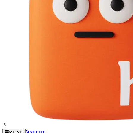
MENÜ
SUCHE