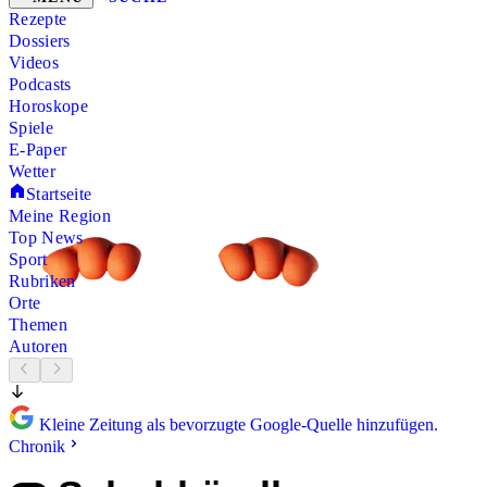
Rezepte
Dossiers
Videos
Podcasts
Horoskope
Spiele
E-Paper
Wetter
Startseite
Meine Region
Top News
Sport
Rubriken
Orte
Themen
Autoren
Kleine Zeitung als bevorzugte Google-Quelle hinzufügen.
Chronik