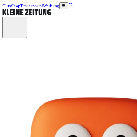
Club
Shop
Trauerportal
Werbung