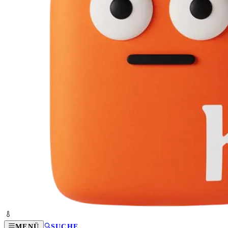
MENÜ
SUCHE