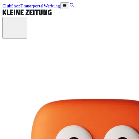
Club
Shop
Trauerportal
Werbung