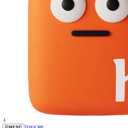
MENÜ
SUCHE