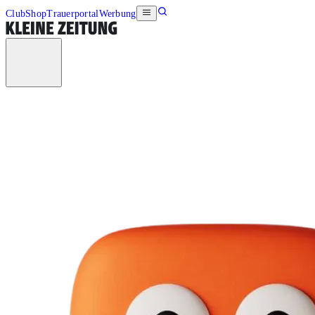
Club
Shop
Trauerportal
Werbung