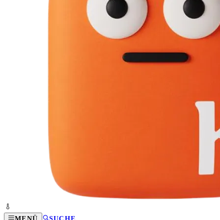
MENÜ
SUCHE