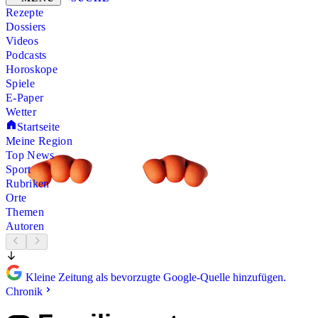
Rezepte
Dossiers
Videos
Podcasts
Horoskope
Spiele
E-Paper
Wetter
Startseite
Meine Region
Top News
Sport
Rubriken
Orte
Themen
Autoren
Kleine Zeitung als bevorzugte Google-Quelle hinzufügen.
Chronik