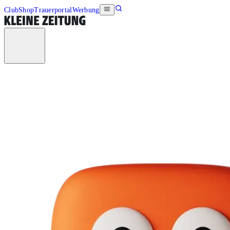
Club
Shop
Trauerportal
Werbung