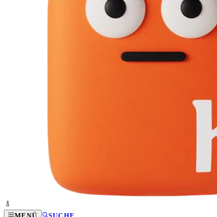
MENÜ
SUCHE