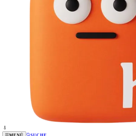
MENÜ
SUCHE