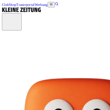
Club
Shop
Trauerportal
Werbung