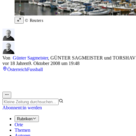
© Reuters
Von
Günter Sagmeister
,
GÜNTER SAGMEISTER
und
TORSHAV
vor 18 Jahren
9. Oktober 2008 um 19:48
Österreich
Fussball
Abonnent:in werden
Rubriken
Orte
Themen
Autoren