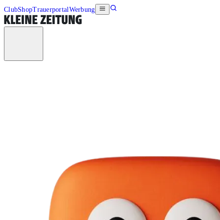
Club
Shop
Trauerportal
Werbung