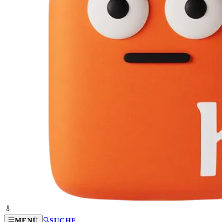
MENÜ
SUCHE