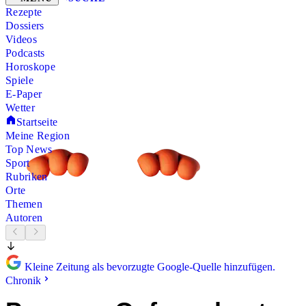
Rezepte
Dossiers
Videos
Podcasts
Horoskope
Spiele
E-Paper
Wetter
Startseite
Meine Region
Top News
Sport
Rubriken
Orte
Themen
Autoren
Kleine Zeitung als bevorzugte Google-Quelle hinzufügen.
Chronik