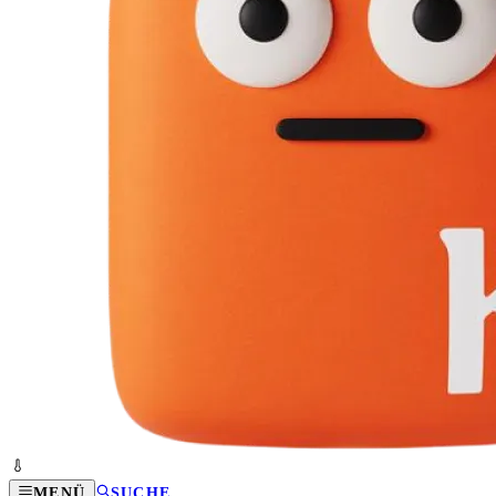
MENÜ
SUCHE