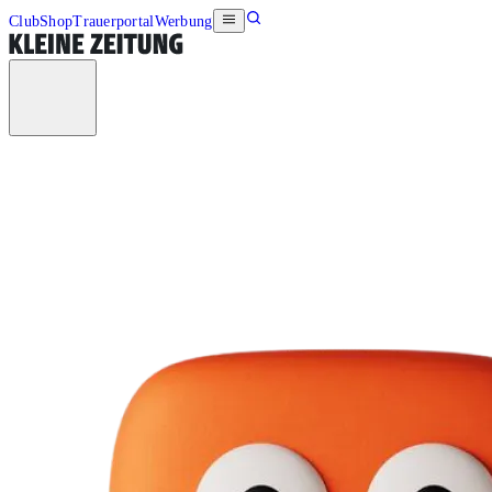
Club
Shop
Trauerportal
Werbung