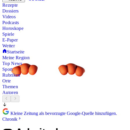
Rezepte
Dossiers
Videos
Podcasts
Horoskope
Spiele
E-Paper
Wetter
Startseite
Meine Region
Top News
Sport
Rubriken
Orte
Themen
Autoren
Kleine Zeitung als bevorzugte Google-Quelle hinzufügen.
Chronik