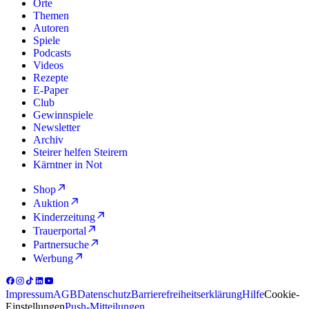
Orte
Themen
Autoren
Spiele
Podcasts
Videos
Rezepte
E-Paper
Club
Gewinnspiele
Newsletter
Archiv
Steirer helfen Steirern
Kärntner in Not
Shop
Auktion
Kinderzeitung
Trauerportal
Partnersuche
Werbung
Impressum
AGB
Datenschutz
Barrierefreiheitserklärung
Hilfe
Cookie-
Einstellungen
Push-Mitteilungen