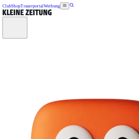
Club
Shop
Trauerportal
Werbung