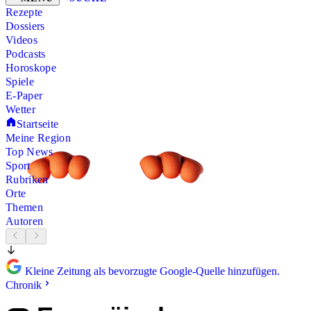
Rezepte
Dossiers
Videos
Podcasts
Horoskope
Spiele
E-Paper
Wetter
Startseite
Meine Region
Top News
Sport
Rubriken
Orte
Themen
Autoren
Kleine Zeitung als bevorzugte Google-Quelle hinzufügen.
Chronik