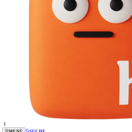
MENÜ
SUCHE