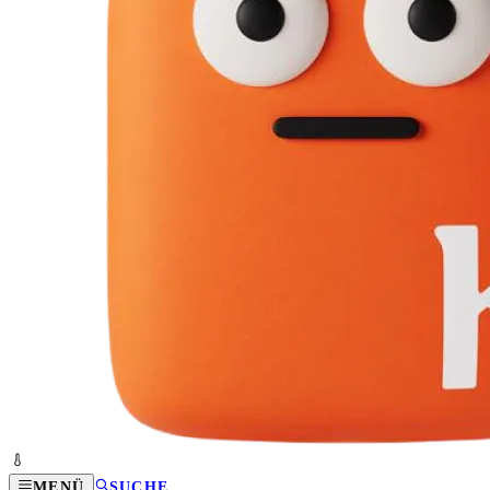
MENÜ
SUCHE