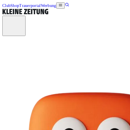
Club
Shop
Trauerportal
Werbung