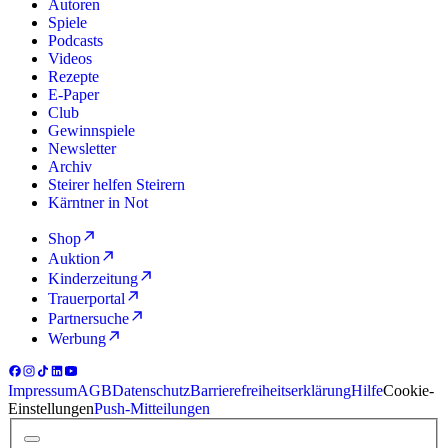
Autoren
Spiele
Podcasts
Videos
Rezepte
E-Paper
Club
Gewinnspiele
Newsletter
Archiv
Steirer helfen Steirern
Kärntner in Not
Shop
Auktion
Kinderzeitung
Trauerportal
Partnersuche
Werbung
Impressum
AGB
Datenschutz
Barrierefreiheitserklärung
Hilfe
Cookie-
Einstellungen
Push-Mitteilungen