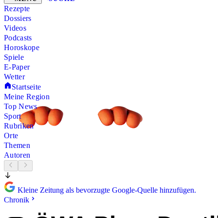
Rezepte
Dossiers
Videos
Podcasts
Horoskope
Spiele
E-Paper
Wetter
Startseite
Meine Region
Top News
Sport
Rubriken
Orte
Themen
Autoren
Kleine Zeitung als bevorzugte Google-Quelle hinzufügen.
Chronik