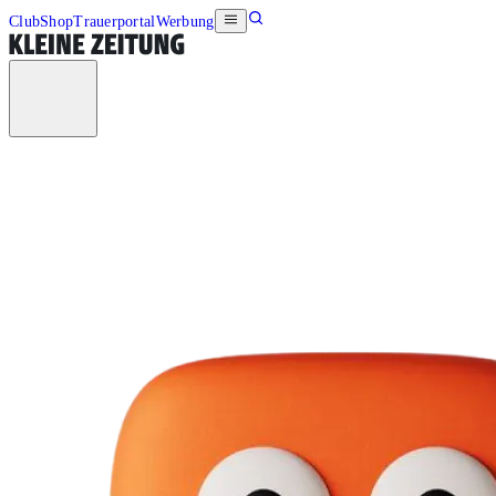
Club
Shop
Trauerportal
Werbung