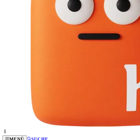
MENÜ
SUCHE