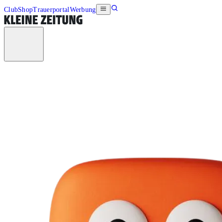
Club
Shop
Trauerportal
Werbung