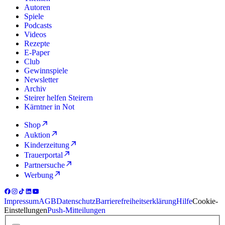
Autoren
Spiele
Podcasts
Videos
Rezepte
E-Paper
Club
Gewinnspiele
Newsletter
Archiv
Steirer helfen Steirern
Kärntner in Not
Shop
Auktion
Kinderzeitung
Trauerportal
Partnersuche
Werbung
Impressum
AGB
Datenschutz
Barrierefreiheitserklärung
Hilfe
Cookie-
Einstellungen
Push-Mitteilungen