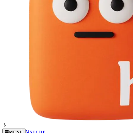
MENÜ
SUCHE