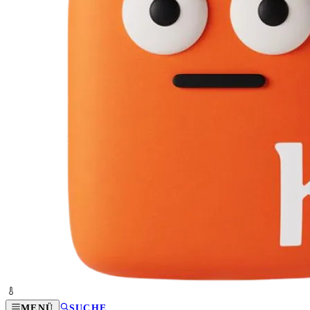
MENÜ
SUCHE