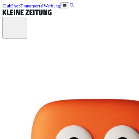
Club
Shop
Trauerportal
Werbung