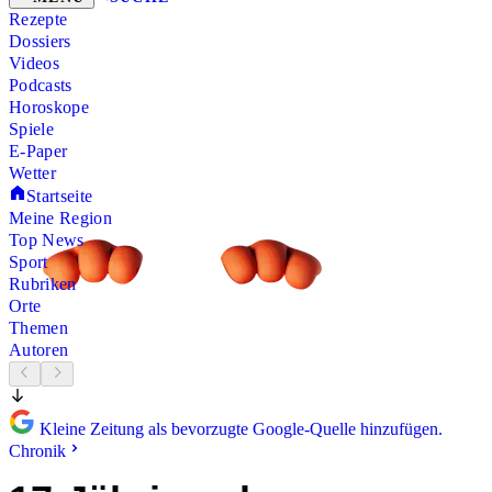
Rezepte
Dossiers
Videos
Podcasts
Horoskope
Spiele
E-Paper
Wetter
Startseite
Meine Region
Top News
Sport
Rubriken
Orte
Themen
Autoren
Kleine Zeitung als bevorzugte Google-Quelle hinzufügen.
Chronik