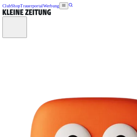
Club
Shop
Trauerportal
Werbung