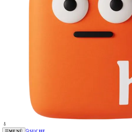
MENÜ
SUCHE