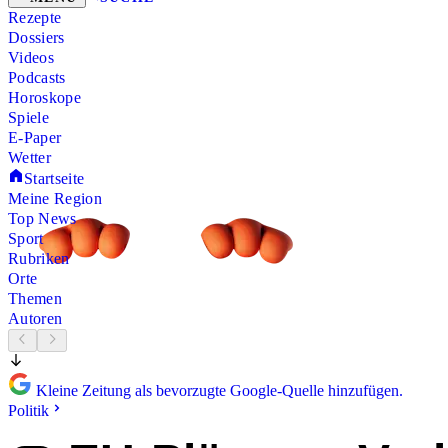
Rezepte
Dossiers
Videos
Podcasts
Horoskope
Spiele
E-Paper
Wetter
Startseite
Meine Region
Top News
Sport
Rubriken
Orte
Themen
Autoren
Kleine Zeitung als bevorzugte Google-Quelle hinzufügen.
Politik