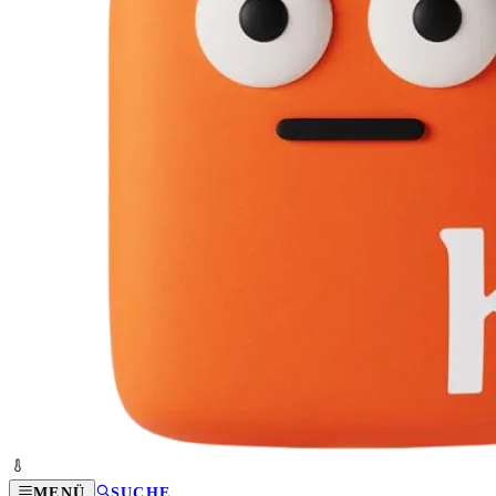
MENÜ
SUCHE