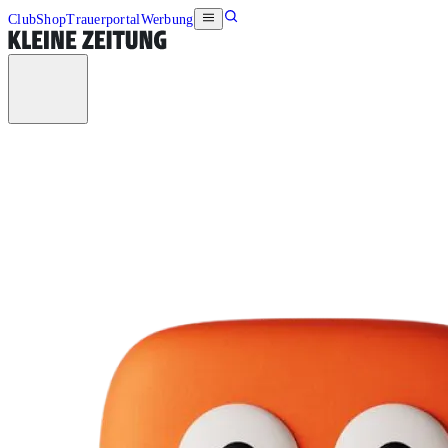
Club
Shop
Trauerportal
Werbung