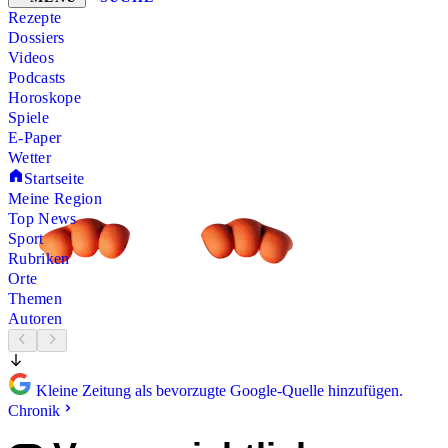
Rezepte
Dossiers
Videos
Podcasts
Horoskope
Spiele
E-Paper
Wetter
Startseite
Meine Region
Top News
Sport
Rubriken
Orte
Themen
Autoren
Kleine Zeitung als bevorzugte Google-Quelle hinzufügen.
Chronik