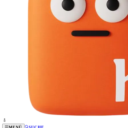
MENÜ
SUCHE