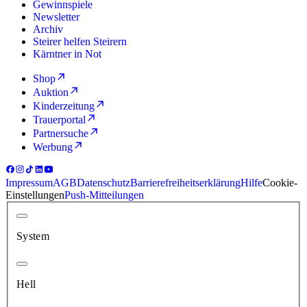
Gewinnspiele
Newsletter
Archiv
Steirer helfen Steirern
Kärntner in Not
Shop
Auktion
Kinderzeitung
Trauerportal
Partnersuche
Werbung
Impressum
AGB
Datenschutz
Barrierefreiheitserklärung
Hilfe
Cookie-
Einstellungen
Push-Mitteilungen
System
Hell