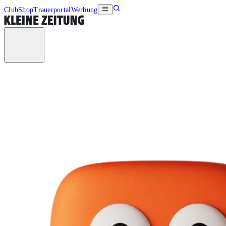
Club
Shop
Trauerportal
Werbung