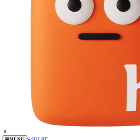
MENÜ
SUCHE