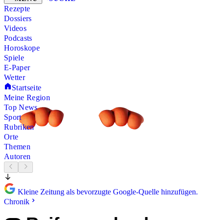
Rezepte
Dossiers
Videos
Podcasts
Horoskope
Spiele
E-Paper
Wetter
Startseite
Meine Region
Top News
Sport
Rubriken
Orte
Themen
Autoren
Kleine Zeitung als bevorzugte Google-Quelle hinzufügen.
Chronik