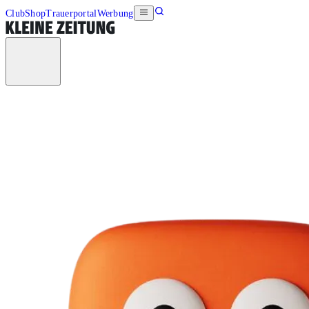
Club
Shop
Trauerportal
Werbung