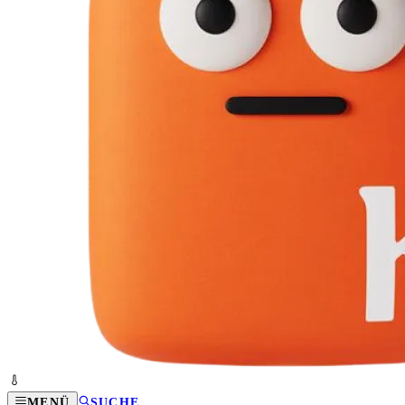
MENÜ
SUCHE