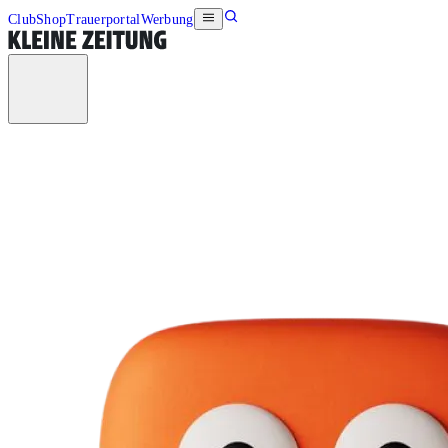
Club
Shop
Trauerportal
Werbung