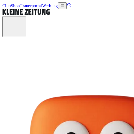
Club
Shop
Trauerportal
Werbung