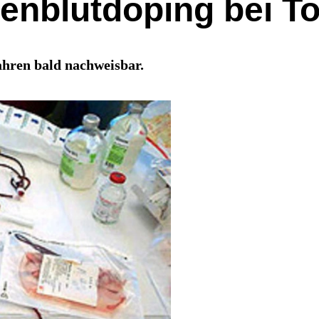
genblutdoping bei T
ahren bald nachweisbar.