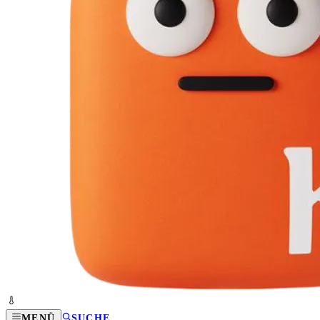
MENÜ
SUCHE