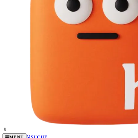
MENÜ
SUCHE