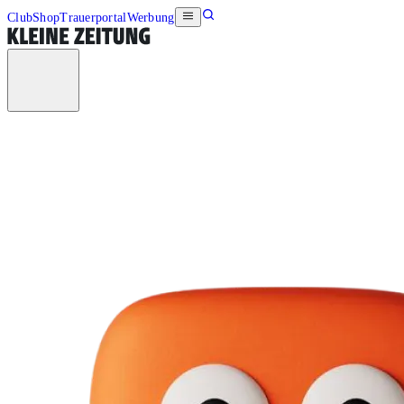
Club
Shop
Trauerportal
Werbung