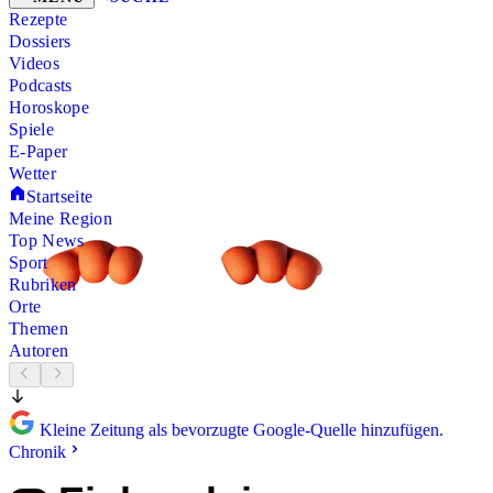
Rezepte
Dossiers
Videos
Podcasts
Horoskope
Spiele
E-Paper
Wetter
Startseite
Meine Region
Top News
Sport
Rubriken
Orte
Themen
Autoren
Kleine Zeitung als bevorzugte Google-Quelle hinzufügen.
Chronik