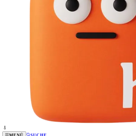
MENÜ
SUCHE