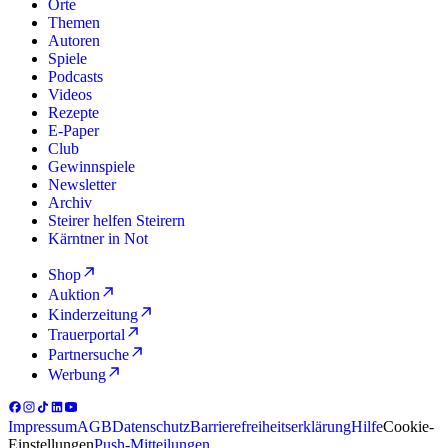
Orte
Themen
Autoren
Spiele
Podcasts
Videos
Rezepte
E-Paper
Club
Gewinnspiele
Newsletter
Archiv
Steirer helfen Steirern
Kärntner in Not
Shop
Auktion
Kinderzeitung
Trauerportal
Partnersuche
Werbung
Impressum
AGB
Datenschutz
Barrierefreiheitserklärung
Hilfe
Cookie-
Einstellungen
Push-Mitteilungen