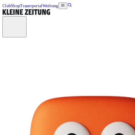
Club
Shop
Trauerportal
Werbung