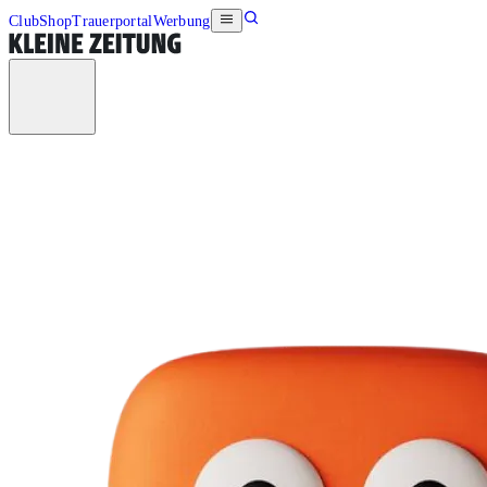
Club
Shop
Trauerportal
Werbung