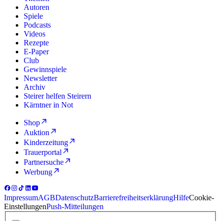
Autoren
Spiele
Podcasts
Videos
Rezepte
E-Paper
Club
Gewinnspiele
Newsletter
Archiv
Steirer helfen Steirern
Kärntner in Not
Shop
Auktion
Kinderzeitung
Trauerportal
Partnersuche
Werbung
Impressum
AGB
Datenschutz
Barrierefreiheitserklärung
Hilfe
Cookie-
Einstellungen
Push-Mitteilungen