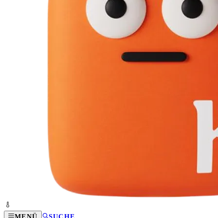
MENÜ
SUCHE