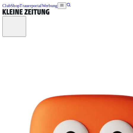
Club
Shop
Trauerportal
Werbung