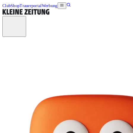
Club
Shop
Trauerportal
Werbung