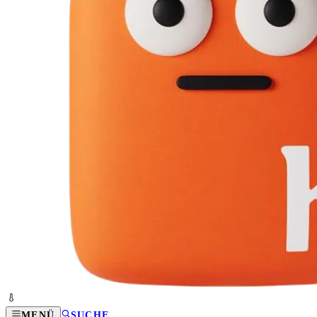
MENÜ
SUCHE