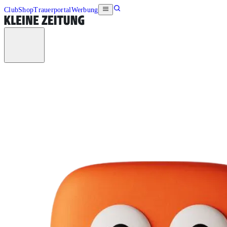
Club
Shop
Trauerportal
Werbung