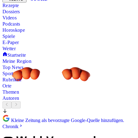
Rezepte
Dossiers
Videos
Podcasts
Horoskope
Spiele
E-Paper
Wetter
Startseite
Meine Region
Top News
Sport
Rubriken
Orte
Themen
Autoren
Kleine Zeitung als bevorzugte Google-Quelle hinzufügen.
Chronik