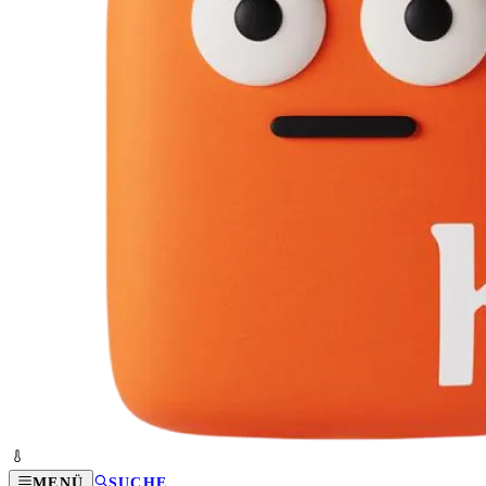
MENÜ
SUCHE