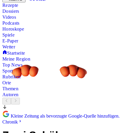
Rezepte
Dossiers
Videos
Podcasts
Horoskope
Spiele
E-Paper
Wetter
Startseite
Meine Region
Top News
Sport
Rubriken
Orte
Themen
Autoren
Kleine Zeitung als bevorzugte Google-Quelle hinzufügen.
Chronik