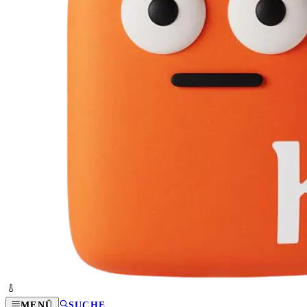
MENÜ
SUCHE