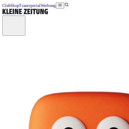
Club
Shop
Trauerportal
Werbung