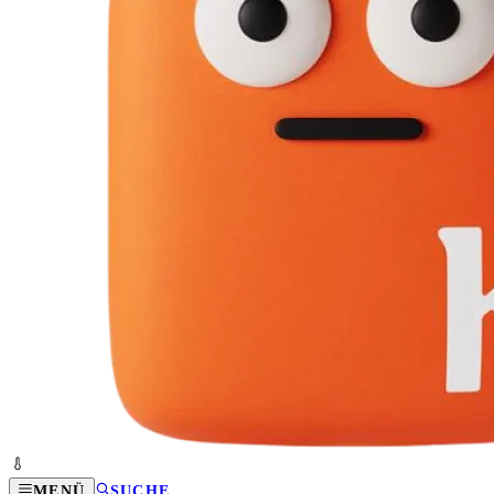
MENÜ
SUCHE