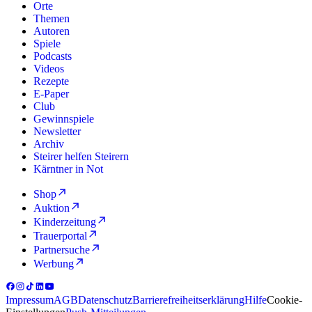
Orte
Themen
Autoren
Spiele
Podcasts
Videos
Rezepte
E-Paper
Club
Gewinnspiele
Newsletter
Archiv
Steirer helfen Steirern
Kärntner in Not
Shop
Auktion
Kinderzeitung
Trauerportal
Partnersuche
Werbung
Impressum
AGB
Datenschutz
Barrierefreiheitserklärung
Hilfe
Cookie-