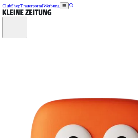
Club
Shop
Trauerportal
Werbung