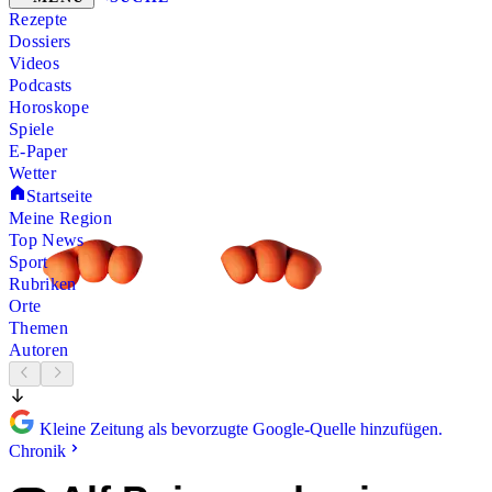
Rezepte
Dossiers
Videos
Podcasts
Horoskope
Spiele
E-Paper
Wetter
Startseite
Meine Region
Top News
Sport
Rubriken
Orte
Themen
Autoren
Kleine Zeitung als bevorzugte Google-Quelle hinzufügen.
Chronik