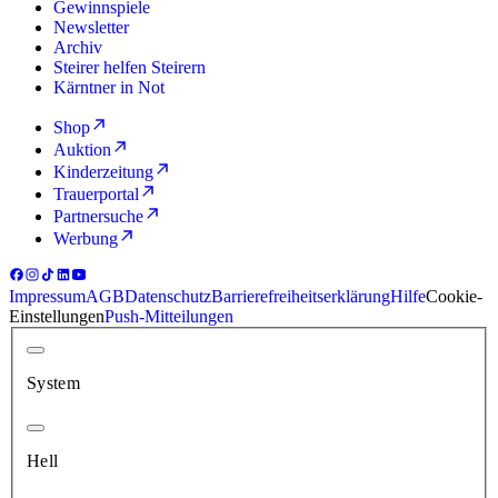
Gewinnspiele
Newsletter
Archiv
Steirer helfen Steirern
Kärntner in Not
Shop
Auktion
Kinderzeitung
Trauerportal
Partnersuche
Werbung
Impressum
AGB
Datenschutz
Barrierefreiheitserklärung
Hilfe
Cookie-
Einstellungen
Push-Mitteilungen
System
Hell