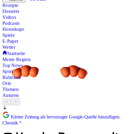
Rezepte
Dossiers
Videos
Podcasts
Horoskope
Spiele
E-Paper
Wetter
Startseite
Meine Region
Top News
Sport
Rubriken
Orte
Themen
Autoren
Kleine Zeitung als bevorzugte Google-Quelle hinzufügen.
Chronik