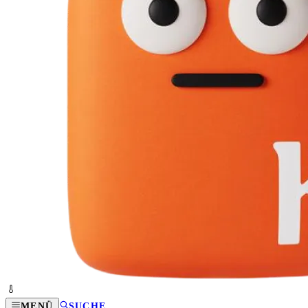
MENÜ
SUCHE