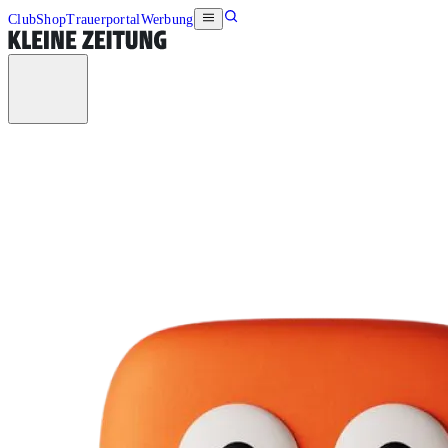
Club
Shop
Trauerportal
Werbung