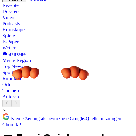
Rezepte
Dossiers
Videos
Podcasts
Horoskope
Spiele
E-Paper
Wetter
Startseite
Meine Region
Top News
Sport
Rubriken
Orte
Themen
Autoren
Kleine Zeitung als bevorzugte Google-Quelle hinzufügen.
Chronik