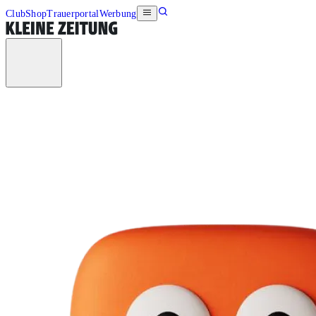
Club
Shop
Trauerportal
Werbung