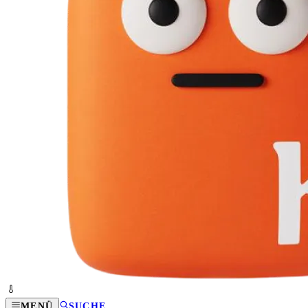
MENÜ
SUCHE