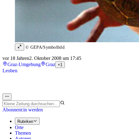
© GEPA/Symbolbild
vor 18 Jahren
2. Oktober 2008 um 17:45
Graz-Umgebung
Graz
+1
Leoben
Abonnent:in werden
Rubriken
Orte
Themen
Autoren