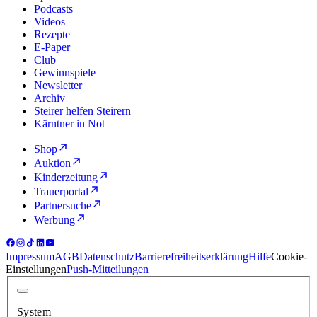
Podcasts
Videos
Rezepte
E-Paper
Club
Gewinnspiele
Newsletter
Archiv
Steirer helfen Steirern
Kärntner in Not
Shop
Auktion
Kinderzeitung
Trauerportal
Partnersuche
Werbung
Impressum
AGB
Datenschutz
Barrierefreiheitserklärung
Hilfe
Cookie-
Einstellungen
Push-Mitteilungen
System