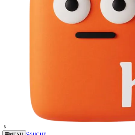
MENÜ
SUCHE