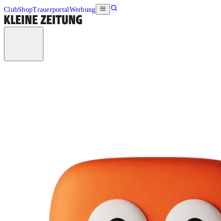
Club
Shop
Trauerportal
Werbung