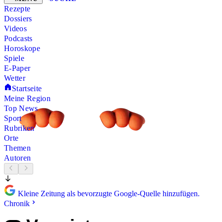
Rezepte
Dossiers
Videos
Podcasts
Horoskope
Spiele
E-Paper
Wetter
Startseite
Meine Region
Top News
Sport
Rubriken
Orte
Themen
Autoren
Kleine Zeitung als bevorzugte Google-Quelle hinzufügen.
Chronik