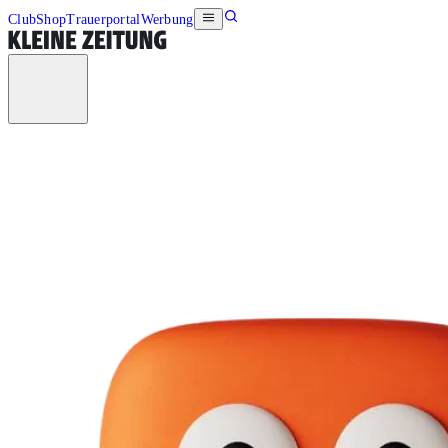
Club
Shop
Trauerportal
Werbung