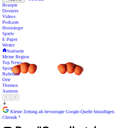
Rezepte
Dossiers
Videos
Podcasts
Horoskope
Spiele
E-Paper
Wetter
Startseite
Meine Region
Top News
Sport
Rubriken
Orte
Themen
Autoren
Kleine Zeitung als bevorzugte Google-Quelle hinzufügen.
Chronik