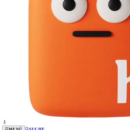
MENÜ
SUCHE